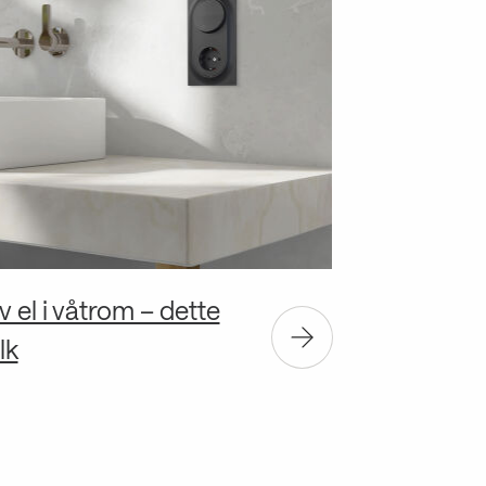
 el i våtrom – dette
lk