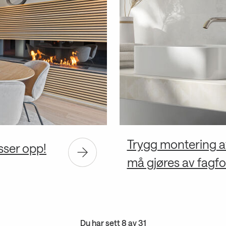
Trygg montering av
sser opp!
må gjøres av fagfo
Du har sett
8
av
31