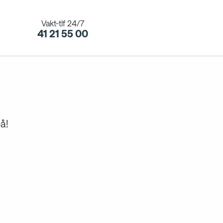
Vakt-tlf 24/7
41 21 55 00
å!