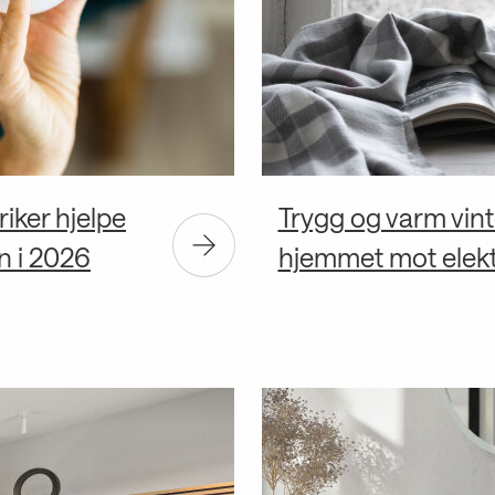
iker hjelpe
Trygg og varm vinte
n i 2026
hjemmet mot elektr