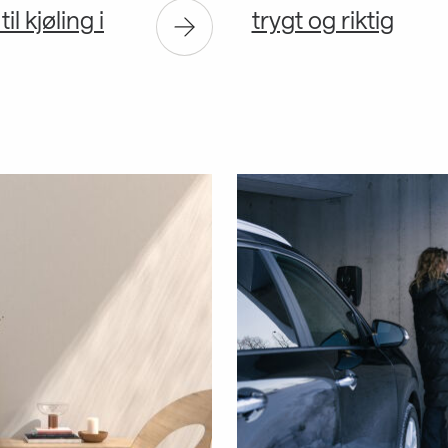
l kjøling i
trygt og riktig